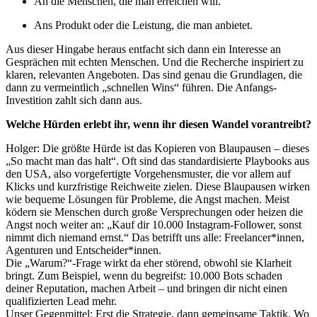
An die Menschen, die man erreichen will.
Ans Produkt oder die Leistung, die man anbietet.
Aus dieser Hingabe heraus entfacht sich dann ein Interesse an
Gesprächen mit echten Menschen. Und die Recherche inspiriert zu
klaren, relevanten Angeboten. Das sind genau die Grundlagen, die
dann zu vermeintlich „schnellen Wins“ führen. Die Anfangs-
Investition zahlt sich dann aus.
Welche Hürden erlebt ihr, wenn ihr diesen Wandel vorantreibt?
Holger: Die größte Hürde ist das Kopieren von Blaupausen – dieses
„So macht man das halt“. Oft sind das standardisierte Playbooks aus
den USA, also vorgefertigte Vorgehensmuster, die vor allem auf
Klicks und kurzfristige Reichweite zielen. Diese Blaupausen wirken
wie bequeme Lösungen für Probleme, die Angst machen. Meist
ködern sie Menschen durch große Versprechungen oder heizen die
Angst noch weiter an: „Kauf dir 10.000 Instagram-Follower, sonst
nimmt dich niemand ernst.“ Das betrifft uns alle: Freelancer*innen,
Agenturen und Entscheider*innen.
Die „Warum?“-Frage wirkt da eher störend, obwohl sie Klarheit
bringt. Zum Beispiel, wenn du begreifst: 10.000 Bots schaden
deiner Reputation, machen Arbeit – und bringen dir nicht einen
qualifizierten Lead mehr.
Unser Gegenmittel: Erst die Strategie, dann gemeinsame Taktik. Wo