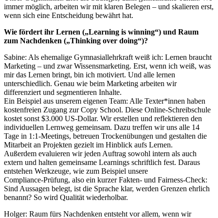
immer möglich, arbeiten wir mit klaren Belegen – und skalieren erst,
wenn sich eine Entscheidung bewährt hat.
Wie fördert ihr Lernen („Learning is winning“) und Raum
zum Nachdenken („Thinking over doing“)?
Sabine: Als ehemalige Gymnasiallehrkraft weiß ich: Lernen braucht
Marketing – und zwar Wissensmarketing. Erst, wenn ich weiß, was
mir das Lernen bringt, bin ich motiviert. Und alle lernen
unterschiedlich. Genau wie beim Marketing arbeiten wir
differenziert und segmentieren Inhalte.
Ein Beispiel aus unserem eigenen Team: Alle Texter*innen haben
kostenfreien Zugang zur Copy School. Diese Online-Schreibschule
kostet sonst $3.000 US-Dollar. Wir erstellen und reflektieren den
individuellen Lernweg gemeinsam. Dazu treffen wir uns alle 14
Tage in 1:1-Meetings, betreuen Trockenübungen und gestalten die
Mitarbeit an Projekten gezielt im Hinblick aufs Lernen.
Außerdem evaluieren wir jeden Auftrag sowohl intern als auch
extern und halten gemeinsame Learnings schriftlich fest. Daraus
entstehen Werkzeuge, wie zum Beispiel unsere
Compliance‑Prüfung, also ein kurzer Fakten‑ und Fairness‑Check:
Sind Aussagen belegt, ist die Sprache klar, werden Grenzen ehrlich
benannt? So wird Qualität wiederholbar.
Holger: Raum fürs Nachdenken entsteht vor allem, wenn wir