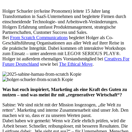
Holger Schueler (er/keine Pronomen) leitete 15 Jahre lang
Transformation in SaaS-Unternehmen und begleitete Firmen durch
einschneidende Technologie- und Arbeitswelt-Veränderungen.
Holgers Erfahrung umfasst Produktmanagement, strategische
Partnerschaften, Customer Success und Sales.
Bei
From Scratch Communications
begleitet Holger als Co-
Geschäftsführung Organisationen aus aller Welt auf ihrer Reise in
die praktische Integrität. Dabei kommen oft interaktive Workshops
zum Einsatz – unter anderem mit LEGO® SERIOUS PLAY®.
Holger ist außerdem ehemaliges Vorstandsmitglied bei
Creatives For
Future Deutschland
sowie bei
The Ethical Move
.
Was hat euch inspiriert, Marketing als eine Kraft des Guten zu
nutzen – und was meint ihr mit „regenerativer Wirtschaft“?
Sabine: Wir sind nicht mit der Mission losgezogen, „die Welt zu
retten“. Marketing und interne Zusammenarbeit sind unser Job. Den
machen wir so, dass er zu unseren Werten passt.
Dabei haben wir gemerkt: Wenn wir Ziele ehrlich prüfen, wird die
Arbeit besser. Schneller, reibungsloser, mit besseren Resultaten. Die
Leitfrage dabei: „Wie sieht gut aus?“ – für Unternehmen, Menschen